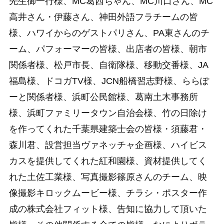
先生御一行様、MC葛西ちゃん、MC川口さん、MC
高井さん・伊藤さん、神田外語フラチームの皆
様、ハワイからのゲストパリさん、PA東さんのチ
ーム、パフォーマーの皆様、出店者の皆様、朝市
関係者様、松戸市長、自衛隊様、移動交番様、JA
福島様、ドコガTV様、JCN船橋習志野様、ららぽ
ーと関係者様、浜町公民館様、葛南土木事務所
様、浜町ファミリータウン自治会様、竹の日除け
を作ってくれた千葉県建築士会の皆様・須藤君・
森川君、設営担当ヴァネッチャ企画様、ハイビス
カスを提供してくれた紅和園様、資材提供してく
れた土佐工業様、写真撮影篠原さんのチーム、映
像撮影キロックムービー様、チラシ・ポスター作
成の株式会社フィット様、告知に協力して頂いた